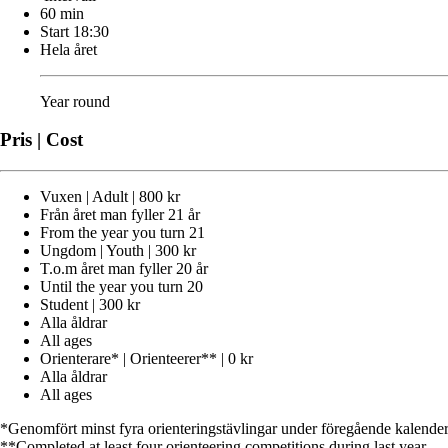
60 min
Start 18:30
Hela året
Year round
Pris | Cost
Vuxen | Adult | 800 kr
Från året man fyller 21 år
From the year you turn 21
Ungdom | Youth | 300 kr
T.o.m året man fyller 20 år
Until the year you turn 20
Student | 300 kr
Alla åldrar
All ages
Orienterare* | Orienteerer** | 0 kr
Alla åldrar
All ages
*Genomfört minst fyra orienteringstävlingar under föregående kalender
**Completed at least four orienteering competitions during last year.