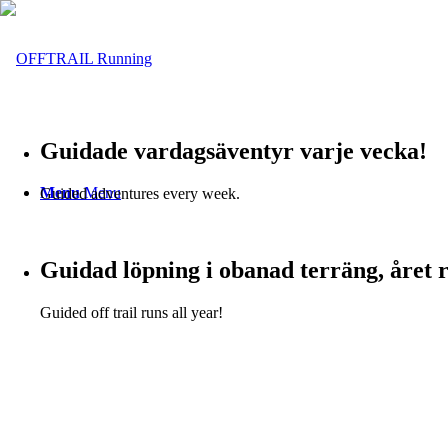
Guidade vardagsäventyr varje vecka!
Menu
Menu
Guided adventures every week.
Guidad löpning i obanad terräng, året 
Guided off trail runs all year!