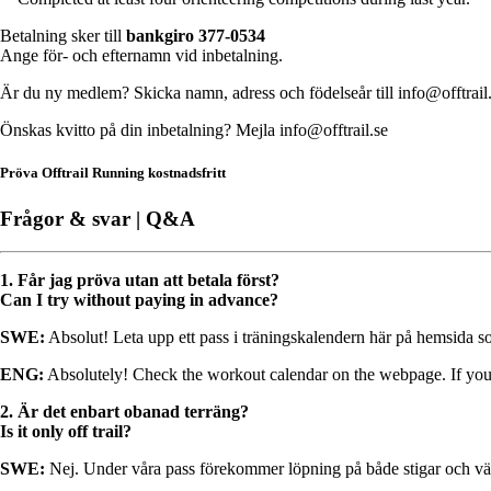
Betalning sker till
bankgiro 377-0534
Ange för- och efternamn vid inbetalning.
Är du ny medlem? Skicka namn, adress och födelseår till info@offtrail.
Önskas kvitto på din inbetalning? Mejla info@offtrail.se
Pröva Offtrail Running kostnadsfritt
Frågor & svar | Q&A
1. Får jag pröva utan att betala först?
Can I try without paying in advance?
SWE:
Absolut! Leta upp ett pass i träningskalendern här på hemsida s
ENG:
Absolutely! Check the workout calendar on the webpage. If you fin
2. Är det enbart obanad terräng?
Is it only off trail?
SWE:
Nej. Under våra pass förekommer löpning på både stigar och väg