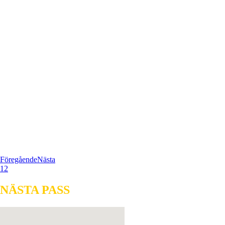
Föregående
Nästa
1
2
NÄSTA PASS
ONS 12 AUG
KL.18:30
»HE